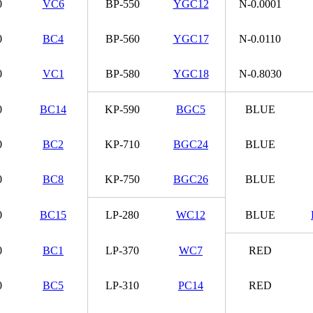
0
VC6
BP-550
YGC12
N-0.0001
0
BC4
BP-560
YGC17
N-0.0110
0
VC1
BP-580
YGC18
N-0.8030
0
BC14
KP-590
BGC5
BLUE
0
BC2
KP-710
BGC24
BLUE
0
BC8
KP-750
BGC26
BLUE
0
BC15
LP-280
WC12
BLUE
0
BC1
LP-370
WC7
RED
0
BC5
LP-310
PC14
RED