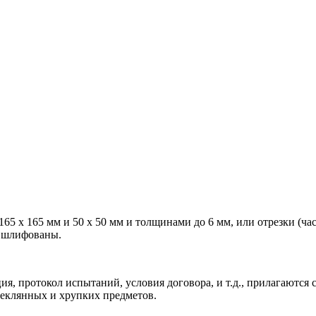
65 х 165 мм и 50 х 50 мм и толщинами до 6 мм, или отрезки (час
и шлифованы.
я, протокол испытаний, условия договора, и т.д., прилагаются 
теклянных и хрупких предметов.