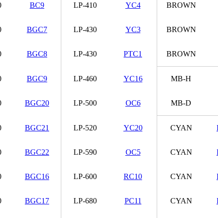
0
BC9
LP-410
YC4
BROWN
0
BGC7
LP-430
YC3
BROWN
0
BGC8
LP-430
PТС1
BROWN
0
BGC9
LP-460
YC16
MB-H
0
BGC20
LP-500
OC6
MB-D
0
BGC21
LP-520
YC20
CYAN
0
BGC22
LP-590
OC5
CYAN
0
BGC16
LP-600
RC10
CYAN
0
BGC17
LP-680
PC11
CYAN