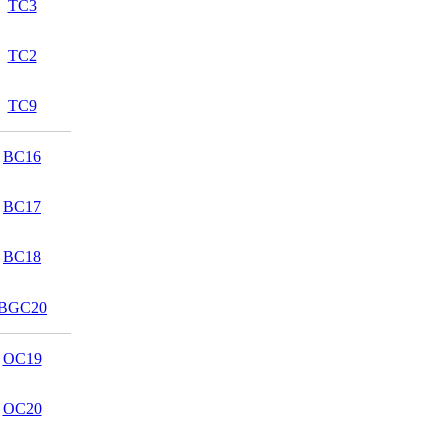
TC3
TC2
TC9
BC16
BC17
BC18
BGC20
ОС19
OC20