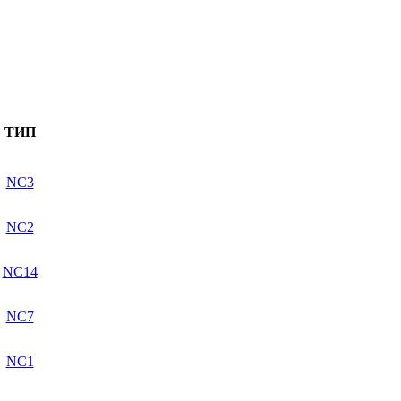
ТИП
NC3
NC2
NC14
NC7
NC1