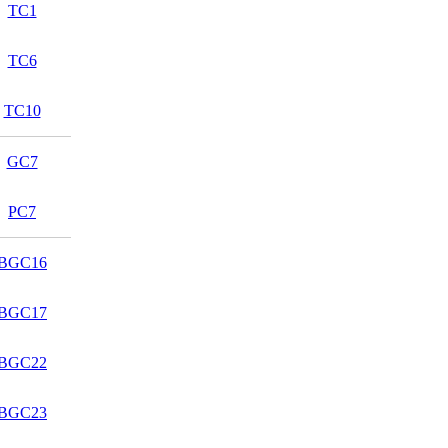
TC1
TC6
TC10
GC7
PC7
BGC16
BGC17
BGC22
BGC23