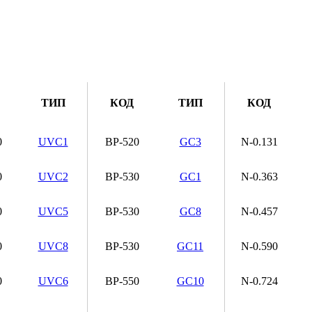
ТИП
КОД
ТИП
КОД
0
UVC1
BP-520
GC3
N-0.131
0
UVC2
BP-530
GC1
N-0.363
0
UVC5
BP-530
GC8
N-0.457
0
UVC8
BP-530
GC11
N-0.590
0
UVC6
BP-550
GC10
N-0.724